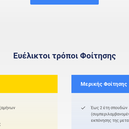
Ευέλικτοι τρόποι Φοίτησης
Μερικής Φοίτησης
εξαμήνων
Έως 2 έτη σπουδών
(συμπεριλαμβανομέν
εκπόνησης της μετα
ς