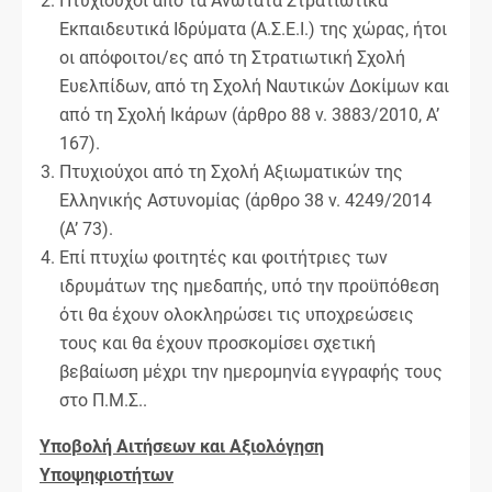
Πτυχιούχοι από τα Ανώτατα Στρατιωτικά
Εκπαιδευτικά Ιδρύματα (Α.Σ.Ε.Ι.) της χώρας, ήτοι
οι απόφοιτοι/ες από τη Στρατιωτική Σχολή
Ευελπίδων, από τη Σχολή Ναυτικών Δοκίμων και
από τη Σχολή Ικάρων (άρθρο 88 ν. 3883/2010, Α’
167).
Πτυχιούχοι από τη Σχολή Αξιωματικών της
Ελληνικής Αστυνομίας (άρθρο 38 ν. 4249/2014
(Α’ 73).
Επί πτυχίω φοιτητές και φοιτήτριες των
ιδρυμάτων της ημεδαπής, υπό την προϋπόθεση
ότι θα έχουν ολοκληρώσει τις υποχρεώσεις
τους και θα έχουν προσκομίσει σχετική
βεβαίωση μέχρι την ημερομηνία εγγραφής τους
στο Π.Μ.Σ..
Υποβολή Αιτήσεων και Αξιολόγηση
Υποψηφιοτήτων