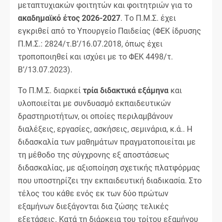
μεταπτυχιακών φοιτητών και φοιτητριών για το
ακαδημαϊκό έτος 2026-2027
. Τo Π.Μ.Σ. έχει
εγκριθεί από το Υπουργείο Παιδείας (ΦΕΚ ίδρυσης
Π.Μ.Σ.: 2824/τ.Β’/16.07.2018, όπως έχει
τροποποιηθεί και ισχύει με το ΦΕΚ 4498/τ.
Β’/13.07.2023).
Το Π.Μ.Σ. διαρκεί
τρία διδακτικά εξάμηνα
και
υλοποιείται με συνδυασμό εκπαιδευτικών
δραστηριοτήτων, οι οποίες περιλαμβάνουν
διαλέξεις, εργασίες, ασκήσεις, σεμινάρια, κ.ά.. Η
διδασκαλία των μαθημάτων πραγματοποιείται με
τη μέθοδο της σύγχρονης εξ αποστάσεως
διδασκαλίας, με αξιοποίηση σχετικής πλατφόρμας
που υποστηρίζει την εκπαιδευτική διαδικασία. Στο
τέλος του κάθε ενός εκ των δύο πρώτων
εξαμήνων διεξάγονται δια ζώσης τελικές
εξετάσεις. Κατά τη διάρκεια του τρίτου εξαμήνου