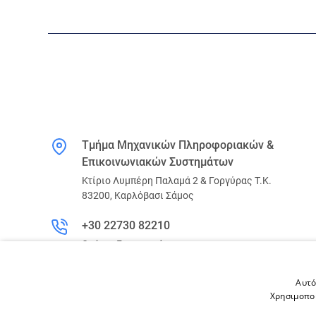
Τμήμα Μηχανικών Πληροφοριακών &
Επικοινωνιακών Συστημάτων
Κτίριο Λυμπέρη Παλαμά 2 & Γοργύρας Τ.Κ.
83200, Καρλόβασι Σάμος
+30 22730 82210
Ωράριο Γραμματείας:
Δευ-Παρ: 8:00 - 16:00
Αυτό
dmicsd@icsd.aegean.gr
Χρησιμοποι