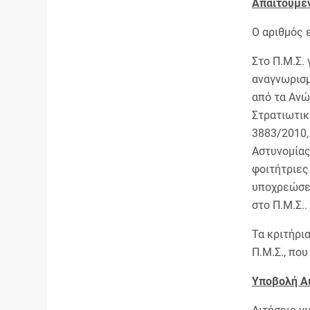
Απαιτούμεν
Ο αριθμός 
Στο Π.Μ.Σ.
αναγνωρισμ
από τα Ανώτ
Στρατιωτικ
3883/2010, 
Αστυνομίας 
φοιτήτριες
υποχρεώσει
στο Π.Μ.Σ..
Τα κριτήρι
Π.Μ.Σ., που
Υποβολή Α