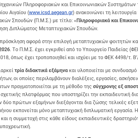
ηχανικών Πληροφοριακών και Επικοινωνιακών Συστημάτων 
ίου Αιγαίου (
www.icsd.aegean.gr
) ανακοινώνει τη λειτουργί
κών Σπουδών (Π.Μ.Σ.) με τίτλο: «
Πληροφοριακά και Επικοιν
τηση Διπλώματος Μεταπτυχιακών Σπουδών.
πρόσκληση αφορά στην επιλογή μεταπτυχιακών φοιτητών και
2026
. Τo Π.Μ.Σ. έχει εγκριθεί από το Υπουργείο Παιδείας (ΦΕ
2018, όπως έχει τροποποιηθεί και ισχύει με το ΦΕΚ 4498/τ. Β’
διαρκεί
τρία διδακτικά εξάμηνα
και υλοποιείται με συνδυασμό
των, οι οποίες περιλαμβάνουν διαλέξεις, εργασίες, ασκήσεις,
των πραγματοποιείται με τη μέθοδο της
σύγχρονης εξ αποσ
 σχετικής πλατφόρμας που υποστηρίζει την εκπαιδευτική δια
ν δύο πρώτων εξαμήνων διεξάγονται δια ζώσης τελικές εξετά
μήνου εκπονείται μόνο μεταπτυχιακή διπλωματική εργασία.
και η συμμετοχή στις κάθε είδους εκπαιδευτικές δραστηριό
ι υποχρεωτική.