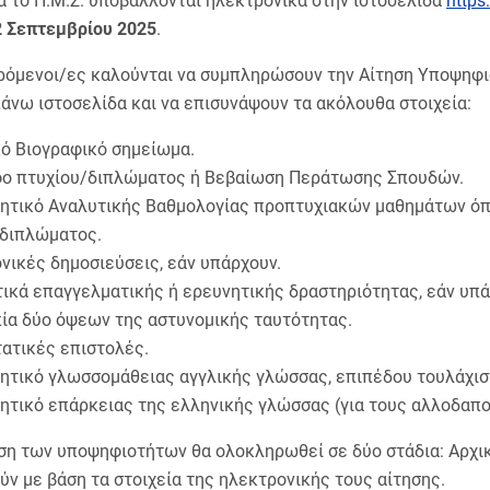
ια το Π.Μ.Σ. υποβάλλονται ηλεκτρονικά στην ιστοσελίδα
https
2 Σεπτεμβρίου 2025
.
ρόμενοι/ες καλούνται να συμπληρώσουν την Αίτηση Υποψηφιό
άνω ιστοσελίδα και να επισυνάψουν τα ακόλουθα στοιχεία:
ό Βιογραφικό σημείωμα.
φο πτυχίου/διπλώματος ή Βεβαίωση Περάτωσης Σπουδών.
ητικό Αναλυτικής Βαθμολογίας προπτυχιακών μαθημάτων όπ
/διπλώματος.
νικές δημοσιεύσεις, εάν υπάρχουν.
ικά επαγγελματικής ή ερευνητικής δραστηριότητας, εάν υπά
ία δύο όψεων της αστυνομικής ταυτότητας.
ατικές επιστολές.
ητικό γλωσσομάθειας αγγλικής γλώσσας, επιπέδου τουλάχισ
ητικό επάρκειας της ελληνικής γλώσσας (για τους αλλοδαπ
ση των υποψηφιοτήτων θα ολοκληρωθεί σε δύο στάδια: Αρχικ
ύν με βάση τα στοιχεία της ηλεκτρονικής τους αίτησης.