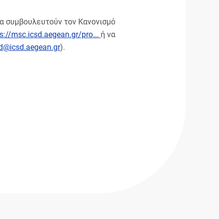
να συμβουλευτούν τον Κανονισμό
s://msc.icsd.aegean.gr/pro...
ή να
d@icsd.aegean.gr
).