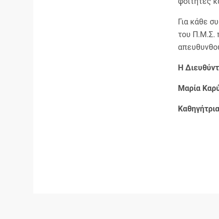
φοιτητές κ
Για κάθε σ
του Π.Μ.Σ.
απευθυνθού
Η Διευθύν
Μαρία Καρ
Καθηγήτρι