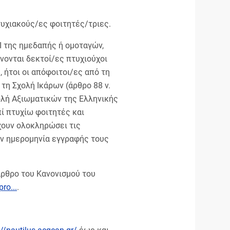
τυχιακούς/ες φοιτητές/τριες.
ΕΙ της ημεδαπής ή ομοταγών,
νονται δεκτοί/ες πτυχιούχοι
, ήτοι οι απόφοιτοι/ες από τη
τη Σχολή Ικάρων (άρθρο 88 ν.
Σχολή Αξιωματικών της Ελληνικής
πί πτυχίω φοιτητές και
χουν ολοκληρώσει τις
ην ημερομηνία εγγραφής τους
άρθρο του Κανονισμού του
ro...
.