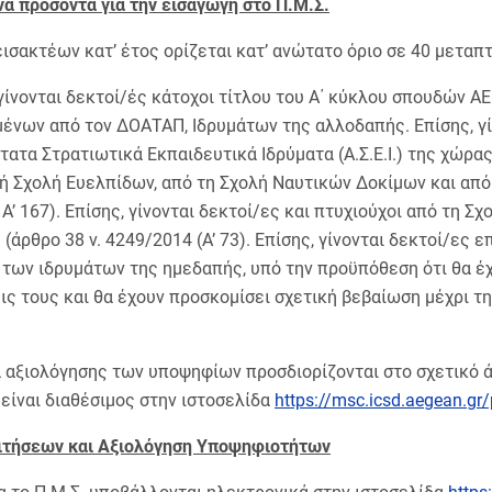
α προσόντα για την εισαγωγή στο Π.Μ.Σ.
εισακτέων κατ’ έτος ορίζεται κατ’ ανώτατο όριο σε 40 μεταπ
 γίνονται δεκτοί/ές κάτοχοι τίτλου του Α΄ κύκλου σπουδών Α
ένων από τον ΔΟΑΤΑΠ, Ιδρυμάτων της αλλοδαπής. Επίσης, γί
ατα Στρατιωτικά Εκπαιδευτικά Ιδρύματα (Α.Σ.Ε.Ι.) της χώρας
ή Σχολή Ευελπίδων, από τη Σχολή Ναυτικών Δοκίμων και από 
Α’ 167). Επίσης, γίνονται δεκτοί/ες και πτυχιούχοι από τη 
(άρθρο 38 ν. 4249/2014 (Α’ 73). Επίσης, γίνονται δεκτοί/ες ε
 των ιδρυμάτων της ημεδαπής, υπό την προϋπόθεση ότι θα έ
ς τους και θα έχουν προσκομίσει σχετική βεβαίωση μέχρι τ
α αξιολόγησης των υποψηφίων προσδιορίζονται στο σχετικό 
 είναι διαθέσιμος στην ιστοσελίδα
https://msc.icsd.aegean.gr/p
ιτήσεων και Αξιολόγηση Υποψηφιοτήτων