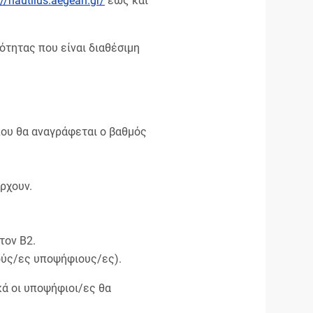
://nautilus.aegean.gr/
έως και
τητας που είναι διαθέσιμη
ου θα αναγράφεται ο βαθμός
ρχουν.
τον Β2.
ούς/ες υποψήφιους/ες).
ά οι υποψήφιοι/ες θα