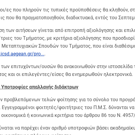
οι/ες που πληρούν τις τυπικές προϋποθέσεις θα κληθούν, στ
ις που θα πραγματοποιηθούν, διαδικτυακά, εντός του Σεπτεμ
ση των αιτήσεων γίνεται από επιτροπή αξιολόγησης και επιλ
τριες του Τμήματος, με κριτήρια αξιολόγησης που προσδιορί
 Μεταπτυχιακών Σπουδών του Τμήματος, που είναι διαθέσιμο
icsd.aegean.gr/pro...
.
 των επιτυχόντων/ουσών θα ανακοινωθούν στην ιστοσελίδα 
ος και οι επιλεγέντες/είσες θα ενημερωθούν ηλεκτρονικά.
 Υποτροφίες απαλλαγής διδάκτρων
ν προβλεπόμενων τελών φοίτησης για το σύνολο του προγρά
. Εγγεγραμμένοι φοιτητές/φοιτήτριες του Π.Μ.Σ. δύνανται ν
 οικονομικά ή κοινωνικά κριτήρια του άρθρου 86 του Ν. 4957
δύναται να παρέχει έναν αριθμό υποτροφιών βάσει ακαδημαϊκ