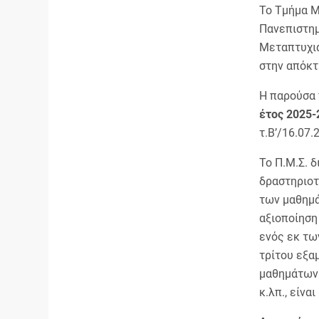
Το Τμήμα Μ
Πανεπιστημ
Μεταπτυχια
στην απόκ
Η παρούσα 
έτος 2025-
τ.Β’/16.07.
Το Π.Μ.Σ. 
δραστηριοτή
των μαθημά
αξιοποίηση
ενός εκ τω
τρίτου εξα
μαθημάτων 
κ.λπ., είνα