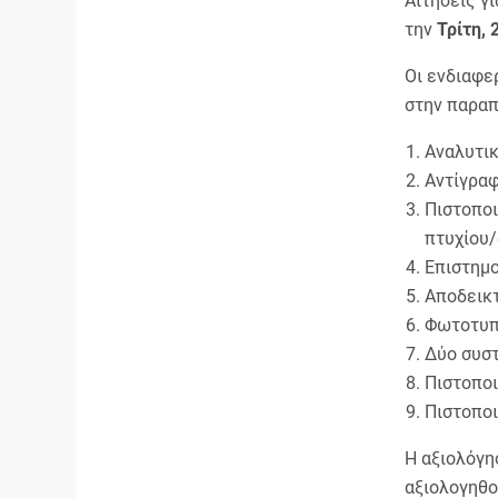
Αιτήσεις γ
την
Τρίτη,
Οι ενδιαφε
στην παραπ
Αναλυτικ
Αντίγρα
Πιστοποι
πτυχίου
Επιστημο
Αποδεικτ
Φωτοτυπ
Δύο συστ
Πιστοποι
Πιστοποι
Η αξιολόγη
αξιολογηθο