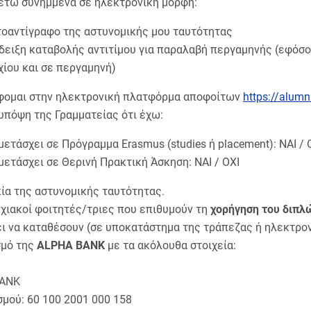
έτω συνημμένα σε ηλεκτρονική μορφή:
οαντίγραφο της αστυνομικής μου ταυτότητας
δειξη καταβολής αντιτίμου για παραλαβή περγαμηνής (εφόσο
χίου και σε περγαμηνή)
φομαι στην ηλεκτρονική πλατφόρμα αποφοίτων
https://alumn
υπόψη της Γραμματείας ότι έχω:
μετάσχει σε Πρόγραμμα Erasmus (studies ή placement): ΝΑΙ / 
μετάσχει σε Θερινή Πρακτική Άσκηση: ΝΑΙ / ΟΧΙ
α της αστυνομικής ταυτότητας.
ιακοί φοιτητές/τριες που επιθυμούν τη
χορήγηση του διπλ
ι να καταθέσουν (σε υποκατάστημα της τράπεζας ή ηλεκτρονι
μό της
ALPHA BANK
με τα ακόλουθα στοιχεία:
BANK
σμού: 60 100 2001 000 158