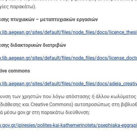
γίες παρακάτω).
εσης πτυχιακών – μεταπτυχιακών εργασιών
.lib.aegean.gr/sites/default/files/node_files/docs/licence_thesi
εσης διδακτορικών διατριβών
.lib.aegean.gr/sites/default/files/node_files/docs/license_doct
tive commons
.lib.aegean.gr/sites/default/files/node_files/docs/adeia_crea
λυνση των χρηστών που λόγω απόστασης ή άλλου κωλύματος 
 (διάθεσης και Creative Commons) αυτοπροσώπως στη βιβλιο
ά μέσω gov.gr στη παρακάτω διεύθυνση:
.gov.gr/ipiresies/polites-kai-kathemerinoteta/psephiaka-eggra