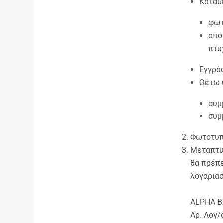
Καταθ
φωτ
από
πτυ
Εγγρά
Θέτω 
συμ
συμ
Φωτοτυπί
Μεταπτυχ
θα πρέπε
λογαριασ
ALPHA 
Αρ. Λογ/