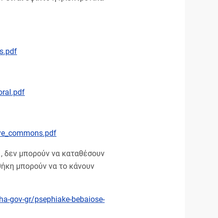
s.pdf
oral.pdf
tive_commons.pdf
, δεν μπορούν να καταθέσουν
θήκη μπορούν να το κάνουν
pha-gov-gr/psephiake-bebaiose-