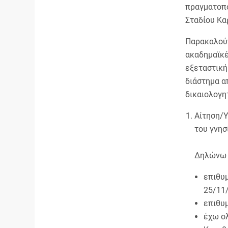
πραγματοπο
Σταδίου Κα
Παρακαλούν
ακαδημαϊκέ
εξεταστική
διάστημα α
δικαιολογη
Αίτηση/
του γνησ
Δηλώνω 
επιθυ
25/11
επιθυμ
έχω ο