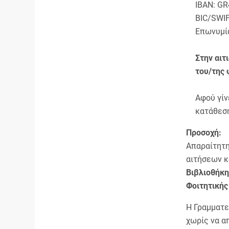
IBAN: GR
BIC/SWI
Επωνυμία
Στην αιτ
του/της 
Αφού γίν
κατάθεση
Προσοχή:
Απαραίτητη
αιτήσεων κ
Βιβλιοθήκη
Φοιτητικής
Η Γραμματε
χωρίς να α