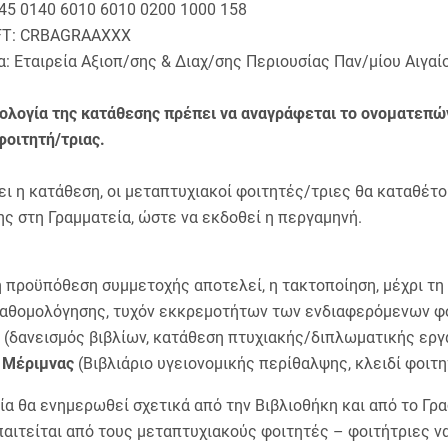
45 0140 6010 6010 0200 1000 158
FT: CRBAGRAAXXX
: Εταιρεία Αξιοπ/σης & Διαχ/σης Περιουσίας Παν/μίου Αιγαί
ιολογία της κατάθεσης πρέπει να αναγράφεται το ονοματεπώ
φοιτητή/τριας.
ει η κατάθεση, οι μεταπτυχιακοί φοιτητές/τριες θα καταθέτ
ς στη Γραμματεία, ώστε να εκδοθεί η περγαμηνή.
 προϋπόθεση συμμετοχής αποτελεί, η τακτοποίηση, μέχρι τη
αθομολόγησης, τυχόν εκκρεμοτήτων των ενδιαφερόμενων φο
(δανεισμός βιβλίων, κατάθεση πτυχιακής/διπλωματικής εργα
 Μέριμνας
(Βιβλιάριο υγειονομικής περίθαλψης, κλειδί φοιτητ
ία θα ενημερωθεί σχετικά από την Βιβλιοθήκη και από το Γρ
παιτείται από τους μεταπτυχιακούς φοιτητές – φοιτήτριες ν