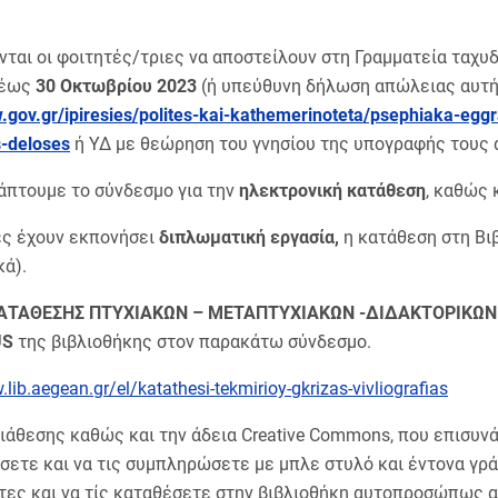
ται οι φοιτητές/τριες να αποστείλουν στη Γραμματεία ταχυδ
 έως
30
Οκτωβρίου 2023
(ή υπεύθυνη δήλωση απώλειας αυτή
w
.gov
.gr
/ipiresies
/polites
-kai
-kathemerinoteta
/psephiaka
-egg
s
-deloses
ή ΥΔ με θεώρηση του γνησίου της υπογραφής τους α
άπτουμε το σύνδεσμο για την
ηλεκτρονική κατάθεση
, καθώς 
ες έχουν εκπονήσει
διπλωματική εργασία,
η κατάθεση στη Βι
κά).
ΑΤΑΘΕΣΗΣ ΠΤΥΧΙΑΚΩΝ – ΜΕΤΑΠΤΥΧΙΑΚΩΝ -ΔΙΔΑΚΤΟΡΙΚΩΝ
US
της βιβλιοθήκης στον παρακάτω σύνδεσμο.
lib.aegean.gr/el/katathesi-tekmirioy-gkrizas-vivliografias
διάθεσης καθώς και την άδεια Creative Commons, που επισυν
σετε και να τις συμπληρώσετε με μπλε στυλό και έντονα γρά
ες και να τίς καταθέσετε στην βιβλιοθήκη αυτοπροσώπως αν