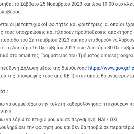
ιηθεί το Σάββατο 25 Νοεμβρίου 2023 και ώρα 19:00 στο κλε
ρλοβάσου.
ται οι μεταπτυχιακοί φοιτητές και φοιτήτριες, οι οποίοι έχ
ς τους υποχρεώσεις και πληρούν προϋποθέσεις απόκτησης δ
 περίοδο του Σεπτεμβρίου 2023 και που επιθυμούν να λάβουν
πό τη Δευτέρα 16 Οκτωβρίου 2023 έως Δευτέρα 30 Οκτωβρί
τικά στο email της Γραμματείας του Τμήματος dmicsd@aegean
Υπεύθυνη Δήλωση μέσω της διεύθυνσης
https://www.gov.gr/ipi
ίου της υπογραφής τους από ΚΕΠ) στην οποία θα αναφέρονται
ότι:
μώ να συμμετέχω στην τελετή καθομολόγησης πτυχιούχων που
/2023.
ώ να λάβω το πτυχίο μου και σε περγαμηνή: ΝΑΙ / ΟΧΙ
λοκληρώσει την φοίτησή μου και δεν θα προβώ σε περαιτέρ