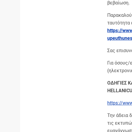
βεβαίωση.
Παρακαλούν
ταυτότητα
https
://ww
upeuthune
Σας επισυν
Για όσους/
(ηλεκτρονι
ΟΔΗΓΙΕΣ Κ
HELLANIC
https://www.
Την άδεια 
τις εκτυπώ
ευανάγνωστ