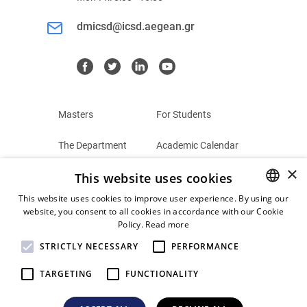
dmicsd@icsd.aegean.gr
Masters
For Students
The Department
Academic Calendar
×
This website uses cookies
Summer Schools
Terms and Conditions
This website uses cookies to improve user experience. By using our
Contact
Privacy Policy
website, you consent to all cookies in accordance with our Cookie
GREEK
Policy.
Read more
ENGLISH
STRICTLY NECESSARY
PERFORMANCE
TARGETING
FUNCTIONALITY
© 2026
Postgraduate Programs