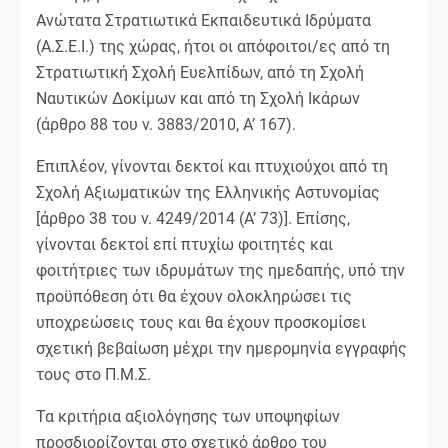
Ανώτατα Στρατιωτικά Εκπαιδευτικά Ιδρύματα
(Α.Σ.Ε.Ι.) της χώρας, ήτοι οι απόφοιτοι/ες από τη
Στρατιωτική Σχολή Ευελπίδων, από τη Σχολή
Ναυτικών Δοκίμων και από τη Σχολή Ικάρων
(άρθρο 88 του ν. 3883/2010, Α’ 167).
Επιπλέον, γίνονται δεκτοί και πτυχιούχοι από τη
Σχολή Αξιωματικών της Ελληνικής Αστυνομίας
[άρθρο 38 του ν. 4249/2014 (Α’ 73)]. Επίσης,
γίνονται δεκτοί επί πτυχίω φοιτητές και
φοιτήτριες των ιδρυμάτων της ημεδαπής, υπό την
προϋπόθεση ότι θα έχουν ολοκληρώσει τις
υποχρεώσεις τους και θα έχουν προσκομίσει
σχετική βεβαίωση μέχρι την ημερομηνία εγγραφής
τους στο Π.Μ.Σ.
Τα κριτήρια αξιολόγησης των υποψηφίων
προσδιορίζονται στο σχετικό άρθρο του