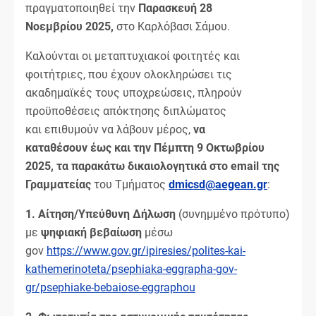
πραγματοποιηθεί την
Παρασκευή
28
Νοεμβρίου
2025,
στο Καρλόβασι Σάμου.
Καλούνται οι μεταπτυχιακοί φοιτητές και
φοιτήτριες, που έχουν ολοκληρώσει τις
ακαδημαϊκές τους υποχρεώσεις, πληρούν
προϋποθέσεις απόκτησης διπλώματος
και επιθυμούν να λάβουν μέρος,
να
καταθέσο
υν
έως
και την Πέμπτη
9 Οκτωβρίου
2025
,
τα παρ
ακάτω δικαιολογητικά
στο
email
της
Γραμματείας
του Τμήματος
dmicsd
@aegean
.gr
:
1.
Αίτηση/Υπεύθυνη Δήλωση
(συνημμένο πρότυπο)
με
ψηφιακή βεβαίωση
μέσω
gov
https://www.gov.gr/ipiresies/polites-kai-
kathemerinoteta/psephiaka-eggrapha-gov-
gr/psephiake-bebaiose-eggraphou