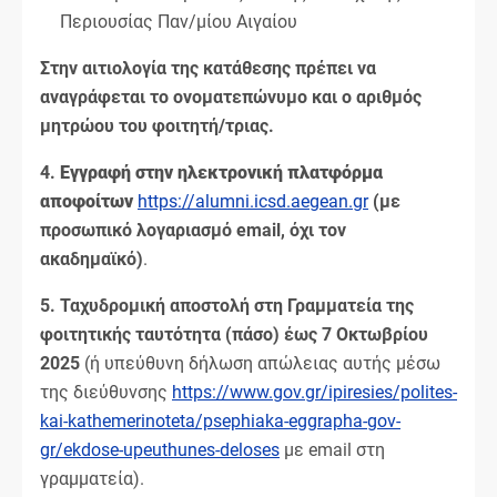
Περιουσίας Παν/μίου Αιγαίου
Στην αιτιολογία της κατάθεσης πρέπει να
αναγράφεται το ονοματεπώνυμο και ο αριθμός
μητρώου του φοιτητή/τριας.
4.
Εγγραφή
στην ηλεκτρονική πλατφόρμα
αποφοίτων
https://alumni.icsd.aegean.gr
(με
προσωπικό λογαριασμό email, όχι τον
ακαδημαϊκό)
.
5. Ταχυδρομική αποστολή στη Γραμματεία της
φοιτητικής ταυτότητα (πάσο) έως 7 Οκτωβρ
ίου
2025
(ή υπεύθυνη δήλωση απώλειας αυτής μέσω
της διεύθυνσης
https://www.gov.gr/ipiresies/polites-
kai-kathemerinoteta/psephiaka-eggrapha-gov-
gr/ekdose-upeuthunes-deloses
με email στη
γραμματεία).