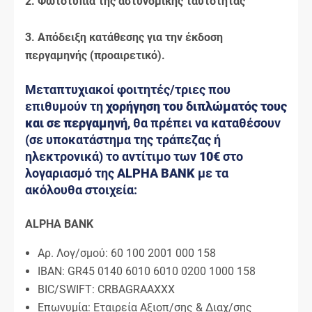
2.
Φωτοτυπία της αστυνομικής ταυτότητας
3.
Απόδειξη κατάθεσης για την έκδοση
περγαμηνής (προαιρετικό).
Μεταπτυχιακοί φοιτητές/τριες που
επιθυμούν τη
χορήγηση του διπλώματός τους
και σε περγαμηνή
, θα πρέπει να καταθέσουν
(σε υποκατάστημα της τράπεζας ή
ηλεκτρονικά) το αντίτιμο των
10€
στο
λογαριασμό της
ALPHA
BANK
με τα
ακόλουθα στοιχεία:
ALPHA BANK
Αρ. Λογ/σμού: 60 100 2001 000 158
IBAN: GR45 0140 6010 6010 0200 1000 158
BIC/SWIFT: CRBAGRAAXXX
Επωνυμία: Εταιρεία Αξιοπ/σης & Διαχ/σης