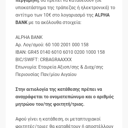
περγαμηνή
, θα πρέπει να καταθέσουν (σε
υποκατάστημα της τράπεζας ή ηλεκτρονικά) το
αντίτιμο των 10€ στο λογαριασμό της
ALPHA
BANK
με τα ακόλουθα στοιχεία:
ALPHA BANK
Αρ. Λογ/σμού: 60 100 2001 000 158
IBAN: GR45 0140 6010 6010 0200 1000 158
BIC/SWIFT: CRBAGRAAXXX
Επωνυμία: Εταιρεία Αξιοπ/σης & Διαχ/σης
Περιουσίας Παν/μίου Αιγαίου
Στην αιτιολογία της κατάθεσης πρέπει να
αναγράφεται το ονοματεπώνυμο και ο αριθμός
μητρώου του/της φοιτητή/τριας.
Αφού γίνει η κατάθεση, οι μεταπτυχιακοί
φοιτητές/τριες θα καταθέτουν ή αποστέλλουν