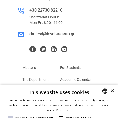
+30 22730 82210
Secretariat Hours:
Mon-Fri: 8:00 - 16:00
dmicsd@icsd.aegean.gr
Masters
For Students
The Department
Academic Calendar
×
This website uses cookies
Summer Schools
Terms and Conditions
This website uses cookies to improve user experience. By using our
Contact
Privacy Policy
website, you consent to all cookies in accordance with our Cookie
GREEK
Policy.
Read more
ENGLISH