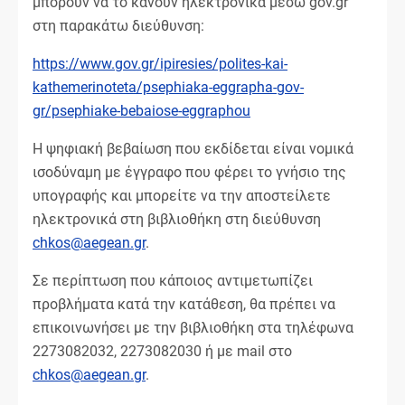
μπορούν να το κάνουν ηλεκτρονικά μέσω gov.gr
στη παρακάτω διεύθυνση:
https://www.gov.gr/ipiresies/polites-kai-
kathemerinoteta/psephiaka-eggrapha-gov-
gr/psephiake-bebaiose-eggraphou
Η ψηφιακή βεβαίωση που εκδίδεται είναι νομικά
ισοδύναμη με έγγραφο που φέρει το γνήσιο της
υπογραφής και μπορείτε να την αποστείλετε
ηλεκτρονικά στη βιβλιοθήκη στη διεύθυνση
chkos@aegean.gr
.
Σε περίπτωση που κάποιος αντιμετωπίζει
προβλήματα κατά την κατάθεση, θα πρέπει να
επικοινωνήσει με την βιβλιοθήκη στα τηλέφωνα
2273082032, 2273082030 ή με mail στο
chkos@aegean.gr
.